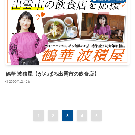
鶴華 波積屋【がんばる出雲市の飲食店】
2020年12月2日
1
2
3
4
5