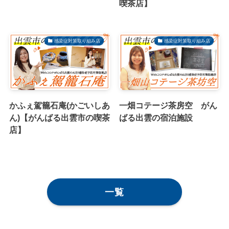
喫茶店】
感染症対策取り組み店
感染症対策取り組み店
かふぇ駕籠石庵(かごいしあ
一畑コテージ茶房空 がん
ん)【がんばる出雲市の喫茶
ばる出雲の宿泊施設
店】
一覧