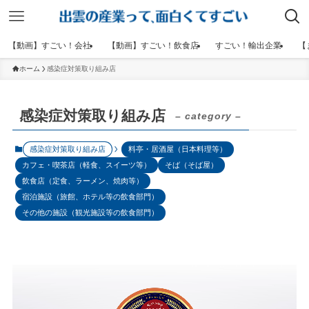
【動画】すごい！会社
【動画】すごい！飲食店
すごい！輸出企業
【
ホーム
感染症対策取り組み店
感染症対策取り組み店
– category –
感染症対策取り組み店
料亭・居酒屋（日本料理等）
カフェ・喫茶店（軽食、スイーツ等）
そば（そば屋）
飲食店（定食、ラーメン、焼肉等）
宿泊施設（旅館、ホテル等の飲食部門）
その他の施設（観光施設等の飲食部門）