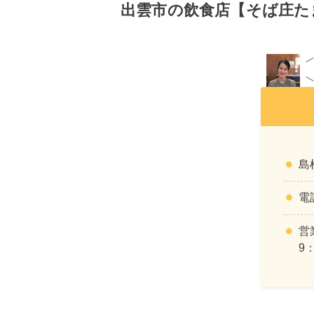
出雲市の飲食店【そば庄た
島
電
営
9：