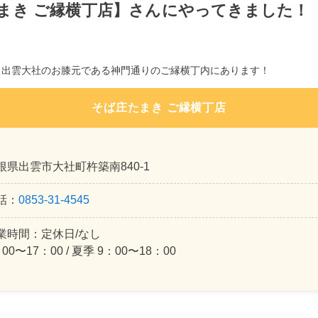
まき ご縁横丁店】さんにやってきました！
出雲大社のお膝元である神門通りのご縁横丁内にあります！
そば庄たまき ご縁横丁店
根県出雲市大社町杵築南840-1
話：
0853-31-4545
業時間：定休日/なし
00〜17：00 / 夏季 9：00〜18：00