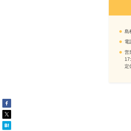
島
電
営
17
定