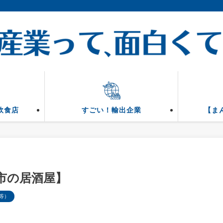
飲食店
すごい！輸出企業
【ま
市の居酒屋】
等）